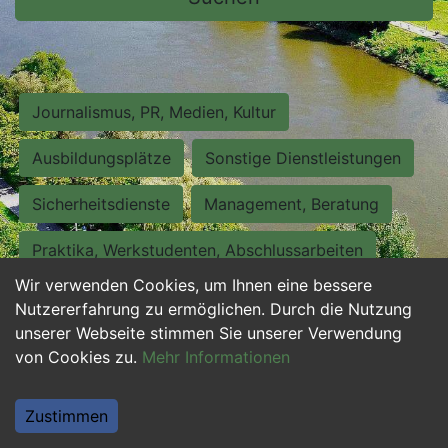
Journalismus, PR, Medien, Kultur
Ausbildungsplätze
Sonstige Dienstleistungen
Sicherheitsdienste
Management, Beratung
Praktika, Werkstudenten, Abschlussarbeiten
Wir verwenden Cookies, um Ihnen eine bessere
Personalwesen
Assistenz, Sekretariat
Nutzererfahrung zu ermöglichen. Durch die Nutzung
unserer Webseite stimmen Sie unserer Verwendung
Hilfskräfte, Aushilfs- und Nebenjobs
von Cookies zu.
Mehr Informationen
Einkauf, Logistik, Materialwirtschaft
Zustimmen
Weiterbildung, Studium, duale Ausbildung