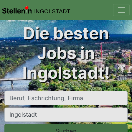
INGOLSTADT
Die besten
Jobs in
Ingolstadt!
Beruf, Fachrichtung, Firma
Ort, Stadt
Suchen