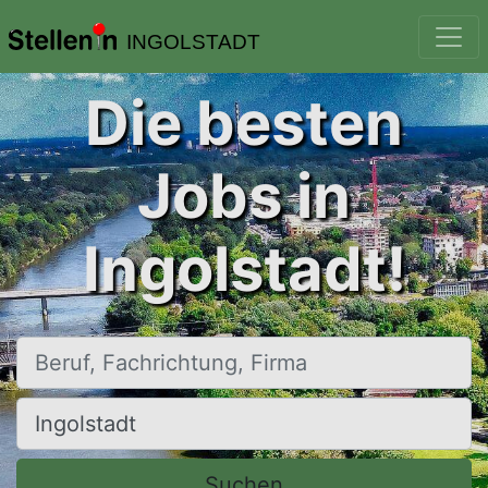
INGOLSTADT
Die besten
Jobs in
Ingolstadt!
Beruf, Fachrichtung, Firma
Ort, Stadt
Suchen