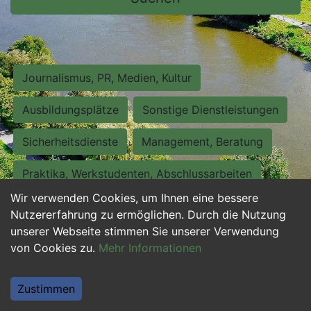
Journalismus, PR, Medien, Kultur
Ausbildungsplätze
Sonstige Dienstleistungen
Sicherheitsdienste
Management, Beratung
Praktika, Werkstudenten, Abschlussarbeiten
Wir verwenden Cookies, um Ihnen eine bessere
Personalwesen
Assistenz, Sekretariat
Nutzererfahrung zu ermöglichen. Durch die Nutzung
unserer Webseite stimmen Sie unserer Verwendung
Hilfskräfte, Aushilfs- und Nebenjobs
von Cookies zu.
Mehr Informationen
Einkauf, Logistik, Materialwirtschaft
Zustimmen
Weiterbildung, Studium, duale Ausbildung