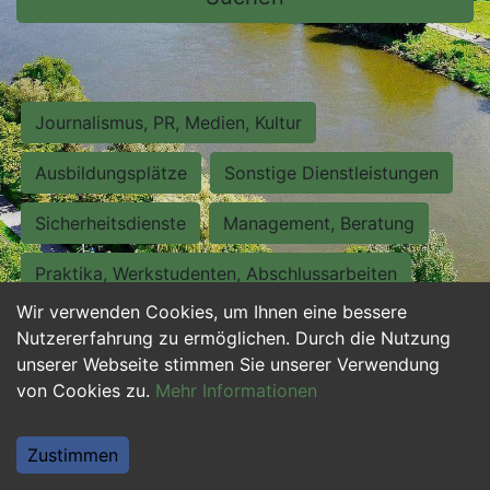
Journalismus, PR, Medien, Kultur
Ausbildungsplätze
Sonstige Dienstleistungen
Sicherheitsdienste
Management, Beratung
Praktika, Werkstudenten, Abschlussarbeiten
Wir verwenden Cookies, um Ihnen eine bessere
Personalwesen
Assistenz, Sekretariat
Nutzererfahrung zu ermöglichen. Durch die Nutzung
unserer Webseite stimmen Sie unserer Verwendung
Hilfskräfte, Aushilfs- und Nebenjobs
von Cookies zu.
Mehr Informationen
Einkauf, Logistik, Materialwirtschaft
Zustimmen
Weiterbildung, Studium, duale Ausbildung