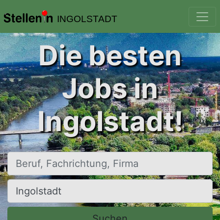
INGOLSTADT
Die besten
Jobs in
Ingolstadt!
Beruf, Fachrichtung, Firma
Ort, Stadt
Suchen