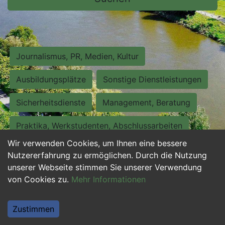
Journalismus, PR, Medien, Kultur
Ausbildungsplätze
Sonstige Dienstleistungen
Sicherheitsdienste
Management, Beratung
Praktika, Werkstudenten, Abschlussarbeiten
Wir verwenden Cookies, um Ihnen eine bessere
Personalwesen
Assistenz, Sekretariat
Nutzererfahrung zu ermöglichen. Durch die Nutzung
unserer Webseite stimmen Sie unserer Verwendung
Hilfskräfte, Aushilfs- und Nebenjobs
von Cookies zu.
Mehr Informationen
Einkauf, Logistik, Materialwirtschaft
Zustimmen
Weiterbildung, Studium, duale Ausbildung