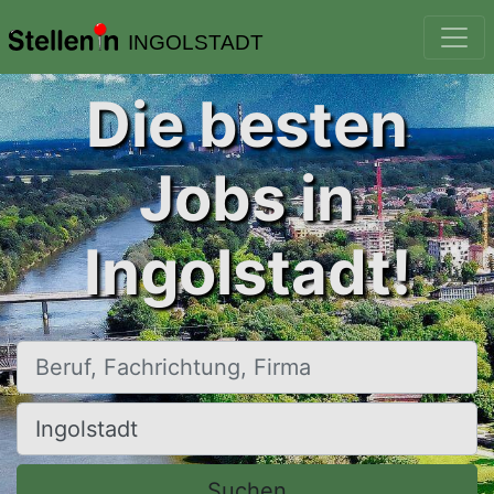
INGOLSTADT
Die besten
Jobs in
Ingolstadt!
Beruf, Fachrichtung, Firma
Ort, Stadt
Suchen