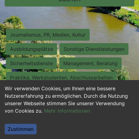
Journalismus, PR, Medien, Kultur
Ausbildungsplätze
Sonstige Dienstleistungen
Sicherheitsdienste
Management, Beratung
Praktika, Werkstudenten, Abschlussarbeiten
Wir verwenden Cookies, um Ihnen eine bessere
Personalwesen
Assistenz, Sekretariat
Nutzererfahrung zu ermöglichen. Durch die Nutzung
unserer Webseite stimmen Sie unserer Verwendung
Hilfskräfte, Aushilfs- und Nebenjobs
von Cookies zu.
Mehr Informationen
Einkauf, Logistik, Materialwirtschaft
Zustimmen
Weiterbildung, Studium, duale Ausbildung