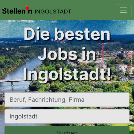
INGOLSTADT
Die besten
Jobs in
Ingolstadt!
Beruf, Fachrichtung, Firma
Ort, Stadt
Suchen