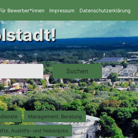
Für Bewerber*innen
Impressum
Datenschutzerklärung
lstadt!
Suchen
sdienste
Management, Beratung
räfte, Aushilfs- und Nebenjobs