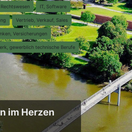
Rechtswesen
IT, Software
ung
Vertrieb, Verkauf, Sales
nken, Versicherungen
rk, gewerblich technische Berufe
en im Herzen