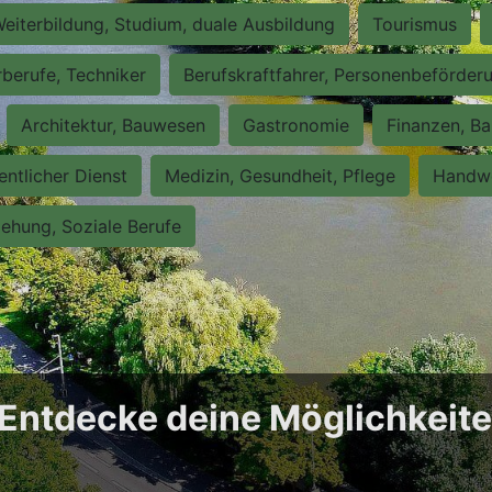
eiterbildung, Studium, duale Ausbildung
Tourismus
rberufe, Techniker
Berufskraftfahrer, Personenbeförder
Architektur, Bauwesen
Gastronomie
Finanzen, Ba
entlicher Dienst
Medizin, Gesundheit, Pflege
Handwe
iehung, Soziale Berufe
: Entdecke deine Möglichkeit