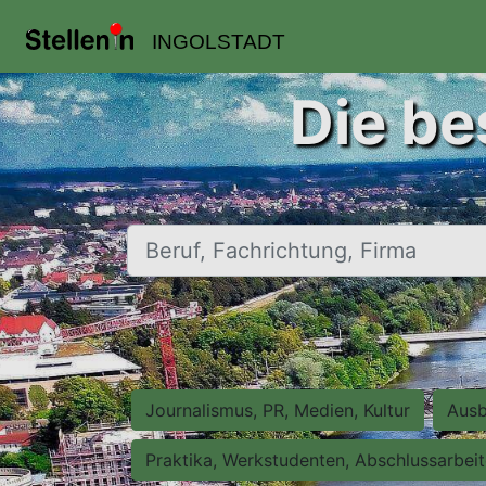
INGOLSTADT
Die be
Beruf, Fachrichtung, Firma
Journalismus, PR, Medien, Kultur
Ausb
Praktika, Werkstudenten, Abschlussarbei