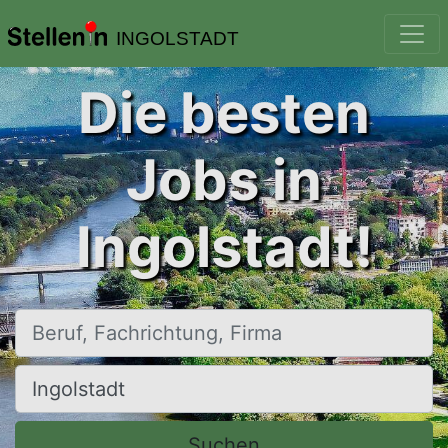
INGOLSTADT
Die besten
Jobs in
Ingolstadt!
Beruf, Fachrichtung, Firma
Ort, Stadt
Suchen