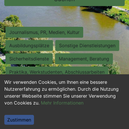
Journalismus, PR, Medien, Kultur
Ausbildungsplätze
Sonstige Dienstleistungen
Sicherheitsdienste
Management, Beratung
Praktika, Werkstudenten, Abschlussarbeiten
Wir verwenden Cookies, um Ihnen eine bessere
Personalwesen
Assistenz, Sekretariat
Nutzererfahrung zu ermöglichen. Durch die Nutzung
unserer Webseite stimmen Sie unserer Verwendung
Hilfskräfte, Aushilfs- und Nebenjobs
von Cookies zu.
Mehr Informationen
Einkauf, Logistik, Materialwirtschaft
Zustimmen
Weiterbildung, Studium, duale Ausbildung