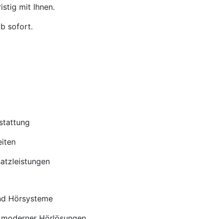
stig mit Ihnen.
b sofort.
stattung
iten
satzleistungen
nd Hörsysteme
 moderner Hörlösungen