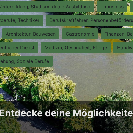
eiterbildung, Studium, duale Ausbildung
Tourismus
rberufe, Techniker
Berufskraftfahrer, Personenbeförder
Architektur, Bauwesen
Gastronomie
Finanzen, Ba
entlicher Dienst
Medizin, Gesundheit, Pflege
Handwe
iehung, Soziale Berufe
: Entdecke deine Möglichkeit