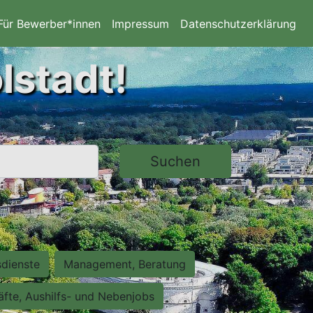
Für Bewerber*innen
Impressum
Datenschutzerklärung
lstadt!
Suchen
sdienste
Management, Beratung
räfte, Aushilfs- und Nebenjobs