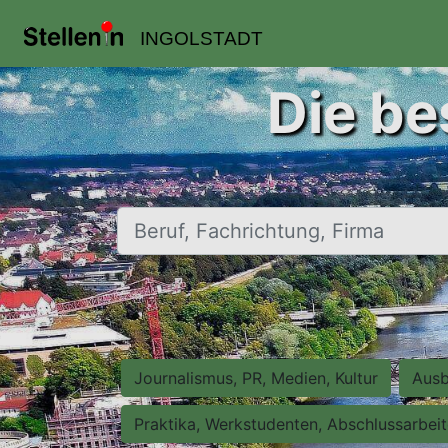
INGOLSTADT
Die be
Beruf, Fachrichtung, Firma
Journalismus, PR, Medien, Kultur
Ausb
Praktika, Werkstudenten, Abschlussarbei