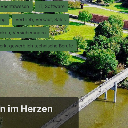
Rechtswesen
IT, Software
ung
Vertrieb, Verkauf, Sales
nken, Versicherungen
rk, gewerblich technische Berufe
en im Herzen