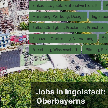
Einkauf, Logistik, Materialwirtschaft
W
Marketing, Werbung, Design
Ingenieu
Selbstständigkeit, Freelancer, Franchise
Finanzen, Controlling, Verwaltung
Öff
Forschung, Wissenschaft
Bildung, Erz
Jobs in Ingolstadt
Oberbayerns