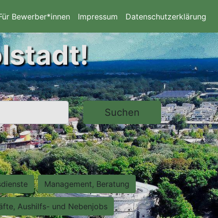
Für Bewerber*innen
Impressum
Datenschutzerklärung
lstadt!
Suchen
sdienste
Management, Beratung
räfte, Aushilfs- und Nebenjobs