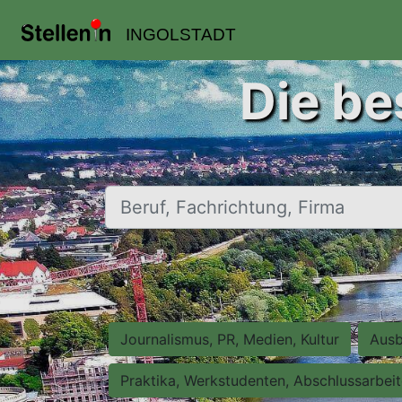
INGOLSTADT
Die be
Beruf, Fachrichtung, Firma
Journalismus, PR, Medien, Kultur
Ausb
Praktika, Werkstudenten, Abschlussarbei