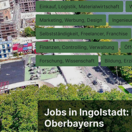
Einkauf, Logistik, Materialwirtschaft
W
Marketing, Werbung, Design
Ingenieu
Selbstständigkeit, Freelancer, Franchise
Finanzen, Controlling, Verwaltung
Öff
Forschung, Wissenschaft
Bildung, Erz
Jobs in Ingolstadt
Oberbayerns