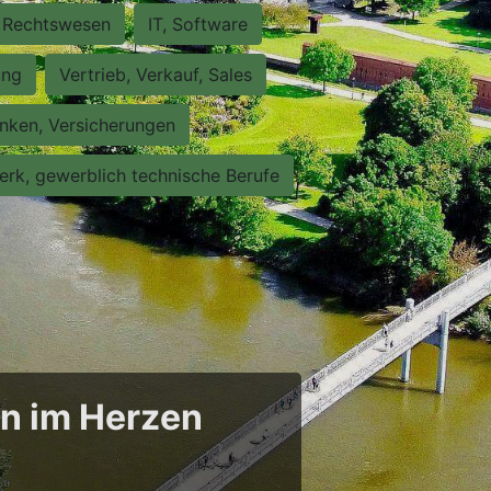
Rechtswesen
IT, Software
ung
Vertrieb, Verkauf, Sales
nken, Versicherungen
rk, gewerblich technische Berufe
en im Herzen