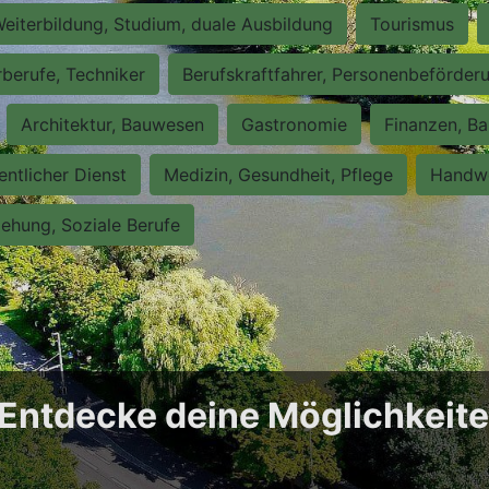
eiterbildung, Studium, duale Ausbildung
Tourismus
rberufe, Techniker
Berufskraftfahrer, Personenbeförder
Architektur, Bauwesen
Gastronomie
Finanzen, Ba
entlicher Dienst
Medizin, Gesundheit, Pflege
Handwe
iehung, Soziale Berufe
: Entdecke deine Möglichkeit