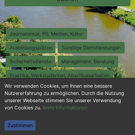
Journalismus, PR, Medien, Kultur
Ausbildungsplätze
Sonstige Dienstleistungen
Sicherheitsdienste
Management, Beratung
Praktika, Werkstudenten, Abschlussarbeiten
Wir verwenden Cookies, um Ihnen eine bessere
Personalwesen
Assistenz, Sekretariat
Nutzererfahrung zu ermöglichen. Durch die Nutzung
unserer Webseite stimmen Sie unserer Verwendung
Hilfskräfte, Aushilfs- und Nebenjobs
von Cookies zu.
Mehr Informationen
Einkauf, Logistik, Materialwirtschaft
Zustimmen
Weiterbildung, Studium, duale Ausbildung