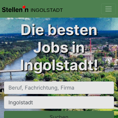
INGOLSTADT
Die besten
Jobs in
Ingolstadt!
Beruf, Fachrichtung, Firma
Ort, Stadt
Suchen