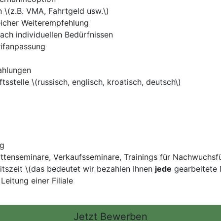
n \(z.B. VMA, Fahrtgeld usw.\)
eicher Weiterempfehlung
ch individuellen Bedürfnissen
rifanpassung
ahlungen
sstelle \(russisch, englisch, kroatisch, deutsch\)
ng
tenseminare, Verkaufsseminare, Trainings für Nachwuchsfüh
tszeit \(das bedeutet wir bezahlen Ihnen
jede
gearbeitete M
Leitung einer Filiale
Jetzt Bewerben