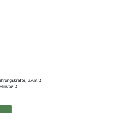
rungskräfte, u.v.m.\)
inute\!\)