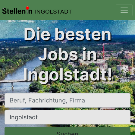
INGOLSTADT
Die besten
Jobs in
Ingolstadt!
Beruf, Fachrichtung, Firma
Ort, Stadt
Suchen