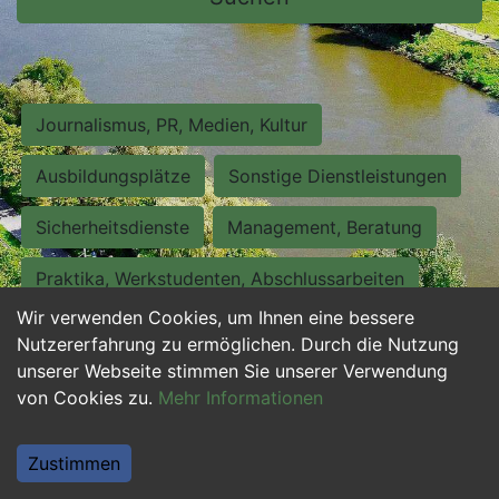
Journalismus, PR, Medien, Kultur
Ausbildungsplätze
Sonstige Dienstleistungen
Sicherheitsdienste
Management, Beratung
Praktika, Werkstudenten, Abschlussarbeiten
Wir verwenden Cookies, um Ihnen eine bessere
Personalwesen
Assistenz, Sekretariat
Nutzererfahrung zu ermöglichen. Durch die Nutzung
unserer Webseite stimmen Sie unserer Verwendung
Hilfskräfte, Aushilfs- und Nebenjobs
von Cookies zu.
Mehr Informationen
Einkauf, Logistik, Materialwirtschaft
Zustimmen
Weiterbildung, Studium, duale Ausbildung