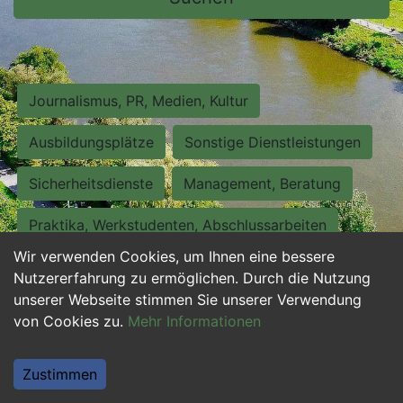
Journalismus, PR, Medien, Kultur
Ausbildungsplätze
Sonstige Dienstleistungen
Sicherheitsdienste
Management, Beratung
Praktika, Werkstudenten, Abschlussarbeiten
Wir verwenden Cookies, um Ihnen eine bessere
Personalwesen
Assistenz, Sekretariat
Nutzererfahrung zu ermöglichen. Durch die Nutzung
unserer Webseite stimmen Sie unserer Verwendung
Hilfskräfte, Aushilfs- und Nebenjobs
von Cookies zu.
Mehr Informationen
Einkauf, Logistik, Materialwirtschaft
Zustimmen
Weiterbildung, Studium, duale Ausbildung