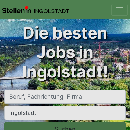
INGOLSTADT
Die besten
Jobs in
Ingolstadt!
Beruf, Fachrichtung, Firma
Ort, Stadt
Suchen