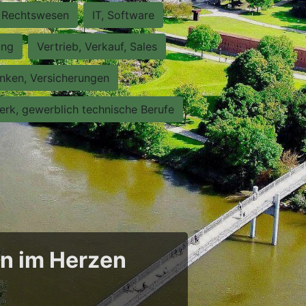
Rechtswesen
IT, Software
ung
Vertrieb, Verkauf, Sales
nken, Versicherungen
rk, gewerblich technische Berufe
en im Herzen