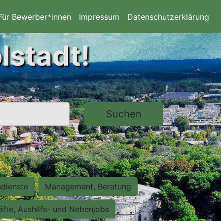
Für Bewerber*innen
Impressum
Datenschutzerklärung
lstadt!
Suchen
sdienste
Management, Beratung
räfte, Aushilfs- und Nebenjobs