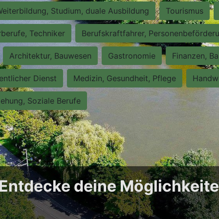
eiterbildung, Studium, duale Ausbildung
Tourismus
rberufe, Techniker
Berufskraftfahrer, Personenbeförder
Architektur, Bauwesen
Gastronomie
Finanzen, Ba
entlicher Dienst
Medizin, Gesundheit, Pflege
Handwe
iehung, Soziale Berufe
: Entdecke deine Möglichkeit