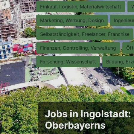
Einkauf, Logistik, Materialwirtschaft
W
Marketing, Werbung, Design
Ingenieu
Selbstständigkeit, Freelancer, Franchise
Finanzen, Controlling, Verwaltung
Öff
Forschung, Wissenschaft
Bildung, Erz
Jobs in Ingolstadt
Oberbayerns