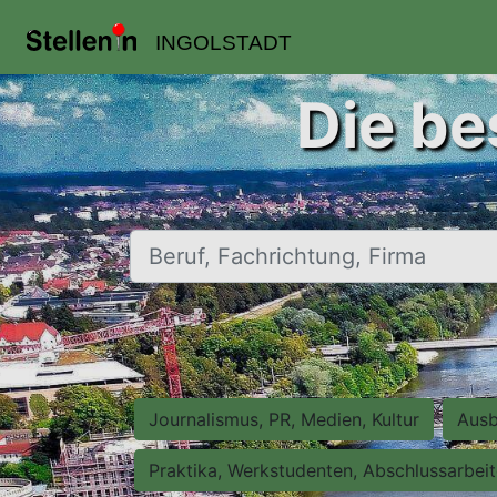
INGOLSTADT
Die be
Beruf, Fachrichtung, Firma
Journalismus, PR, Medien, Kultur
Ausb
Praktika, Werkstudenten, Abschlussarbei