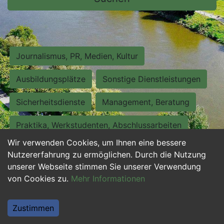
Journalismus, PR, Medien, Kultur
Ausbildungsplätze
Sonstige Dienstleistungen
Sicherheitsdienste
Management, Beratung
Praktika, Werkstudenten, Abschlussarbeiten
Wir verwenden Cookies, um Ihnen eine bessere
Personalwesen
Assistenz, Sekretariat
Nutzererfahrung zu ermöglichen. Durch die Nutzung
unserer Webseite stimmen Sie unserer Verwendung
Hilfskräfte, Aushilfs- und Nebenjobs
von Cookies zu.
Mehr Informationen
Einkauf, Logistik, Materialwirtschaft
Zustimmen
Weiterbildung, Studium, duale Ausbildung