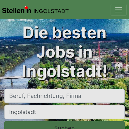
INGOLSTADT
Die besten
Jobs in
Ingolstadt!
Beruf, Fachrichtung, Firma
Ort, Stadt
Suchen