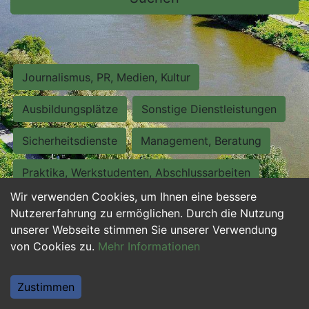
Journalismus, PR, Medien, Kultur
Ausbildungsplätze
Sonstige Dienstleistungen
Sicherheitsdienste
Management, Beratung
Praktika, Werkstudenten, Abschlussarbeiten
Wir verwenden Cookies, um Ihnen eine bessere
Personalwesen
Assistenz, Sekretariat
Nutzererfahrung zu ermöglichen. Durch die Nutzung
unserer Webseite stimmen Sie unserer Verwendung
Hilfskräfte, Aushilfs- und Nebenjobs
von Cookies zu.
Mehr Informationen
Einkauf, Logistik, Materialwirtschaft
Zustimmen
Weiterbildung, Studium, duale Ausbildung