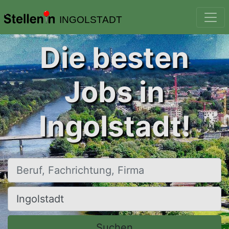
INGOLSTADT
Die besten
Jobs in
Ingolstadt!
Beruf, Fachrichtung, Firma
Ort, Stadt
Suchen