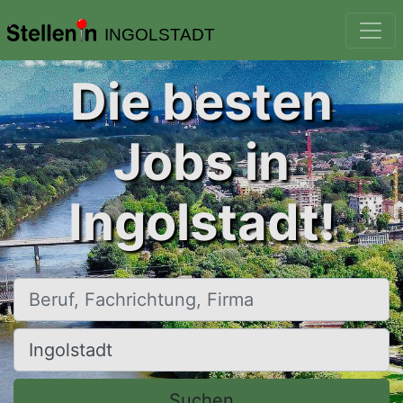
INGOLSTADT
Die besten
Jobs in
Ingolstadt!
Beruf, Fachrichtung, Firma
Ort, Stadt
Suchen