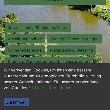
Journalismus, PR, Medien, Kultur
Ausbildungsplätze
Sonstige Dienstleistungen
Sicherheitsdienste
Management, Beratung
Praktika, Werkstudenten, Abschlussarbeiten
Wir verwenden Cookies, um Ihnen eine bessere
Personalwesen
Assistenz, Sekretariat
Nutzererfahrung zu ermöglichen. Durch die Nutzung
unserer Webseite stimmen Sie unserer Verwendung
Hilfskräfte, Aushilfs- und Nebenjobs
von Cookies zu.
Mehr Informationen
Einkauf, Logistik, Materialwirtschaft
Zustimmen
Weiterbildung, Studium, duale Ausbildung