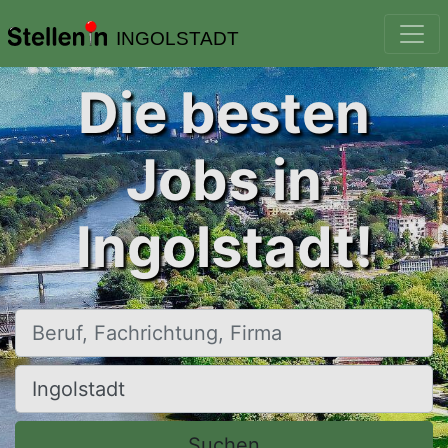
INGOLSTADT
Die besten
Jobs in
Ingolstadt!
Beruf, Fachrichtung, Firma
Ort, Stadt
Suchen