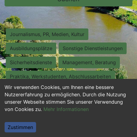
Journalismus, PR, Medien, Kultur
Ausbildungsplätze
Sonstige Dienstleistungen
Sicherheitsdienste
Management, Beratung
Praktika, Werkstudenten, Abschlussarbeiten
Wir verwenden Cookies, um Ihnen eine bessere
Personalwesen
Assistenz, Sekretariat
Nutzererfahrung zu ermöglichen. Durch die Nutzung
unserer Webseite stimmen Sie unserer Verwendung
Hilfskräfte, Aushilfs- und Nebenjobs
von Cookies zu.
Mehr Informationen
Einkauf, Logistik, Materialwirtschaft
Zustimmen
Weiterbildung, Studium, duale Ausbildung