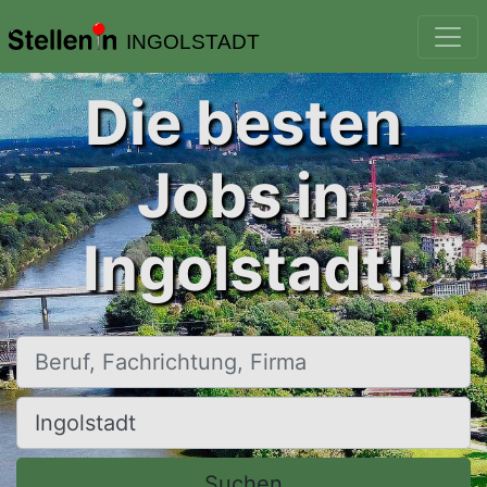
INGOLSTADT
Die besten
Jobs in
Ingolstadt!
Beruf, Fachrichtung, Firma
Ort, Stadt
Suchen