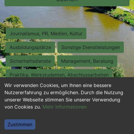
Journalismus, PR, Medien, Kultur
Ausbildungsplätze
Sonstige Dienstleistungen
Sicherheitsdienste
Management, Beratung
Praktika, Werkstudenten, Abschlussarbeiten
Wir verwenden Cookies, um Ihnen eine bessere
Personalwesen
Assistenz, Sekretariat
Nutzererfahrung zu ermöglichen. Durch die Nutzung
unserer Webseite stimmen Sie unserer Verwendung
Hilfskräfte, Aushilfs- und Nebenjobs
von Cookies zu.
Mehr Informationen
Einkauf, Logistik, Materialwirtschaft
Zustimmen
Weiterbildung, Studium, duale Ausbildung