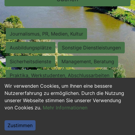
Journalismus, PR, Medien, Kultur
Ausbildungsplätze
Sonstige Dienstleistungen
Sicherheitsdienste
Management, Beratung
Praktika, Werkstudenten, Abschlussarbeiten
Wir verwenden Cookies, um Ihnen eine bessere
Personalwesen
Assistenz, Sekretariat
Nutzererfahrung zu ermöglichen. Durch die Nutzung
unserer Webseite stimmen Sie unserer Verwendung
Hilfskräfte, Aushilfs- und Nebenjobs
von Cookies zu.
Mehr Informationen
Einkauf, Logistik, Materialwirtschaft
Zustimmen
Weiterbildung, Studium, duale Ausbildung