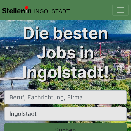
INGOLSTADT
Die besten
Jobs in
Ingolstadt!
Beruf, Fachrichtung, Firma
Ort, Stadt
Suchen